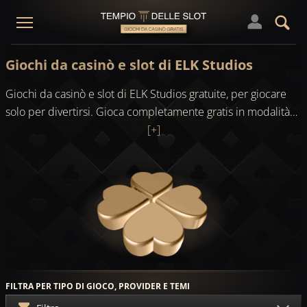
Giochi da casinò e slot di ELK Studios
Giochi da casinò e slot di ELK Studios gratuite, per giocare
solo per divertirsi. Gioca completamente gratis in modalità
demo, senza download o registrazione.
[+]
FILTRA PER TIPO DI GIOCO, PROVIDER E TEMI