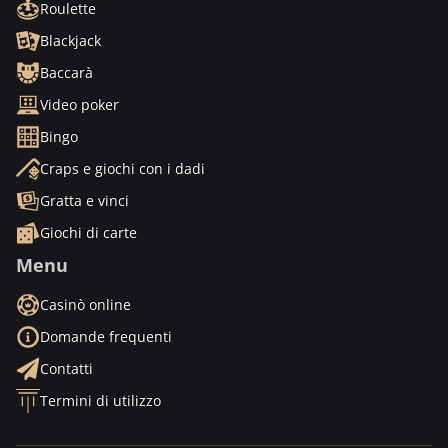
Roulette
Blackjack
Baccarà
Video poker
Bingo
Craps e giochi con i dadi
Gratta e vinci
Giochi di carte
Menu
Casinò online
Domande frequenti
Contatti
Termini di utilizzo