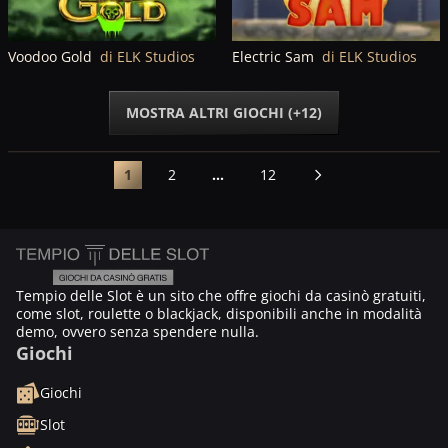
Voodoo Gold
di ELK Studios
Electric Sam
di ELK Studios
MOSTRA ALTRI GIOCHI (+12)
1
2
...
12
Tempio delle Slot è un sito che offre giochi da casinò gratuiti,
come slot, roulette o blackjack, disponibili anche in modalità
demo, ovvero senza spendere nulla.
Giochi
Giochi
Slot